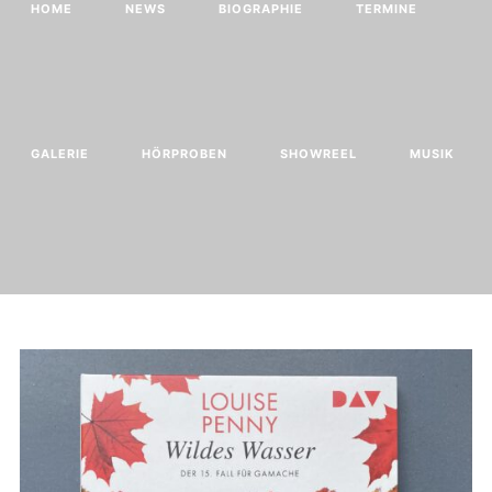
HOME
NEWS
BIOGRAPHIE
TERMINE
GALERIE
HÖRPROBEN
SHOWREEL
MUSIK